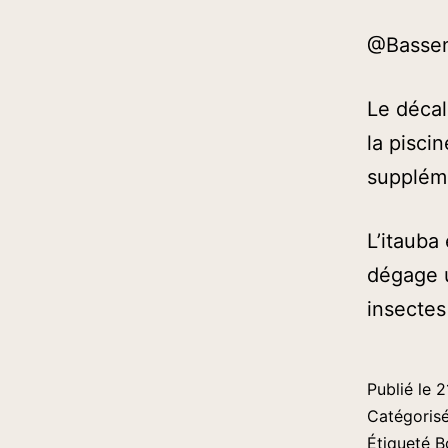
@Bassens
Le décal
la pisci
supplém
L’itauba
dégage u
insectes
Publié le
2
Catégori
Étiqueté
B