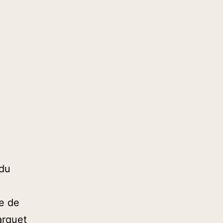
 du
e de
arquet