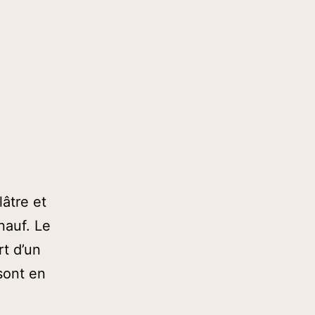
âtre et
nauf. Le
t d’un
sont en