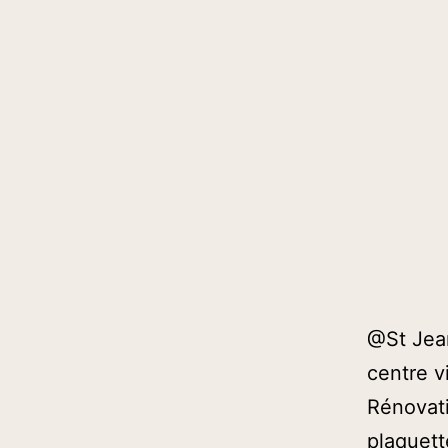
@St Jean
centre vi
Rénovati
plaquett