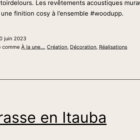
toirdelours. Les revêtements acoustiques mura
 une finition cosy à l’ensemble #woodupp.
0 juin 2023
sé comme
À la une...
,
Création
,
Décoration
,
Réalisations
rasse en Itauba