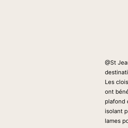
@St Jean
destinat
Les cloi
ont béné
plafond
isolant 
lames po