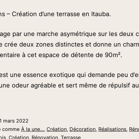
 – Création d’une terrasse en Itauba.
age par une marche asymétrique sur les deux 
ne crée deux zones distinctes et donne un char
entaire à cet espace de détente de 90m².
 est une essence exotique qui demande peu d’en
ne odeur agréable et sert même de répulsif a
1 mars 2022
sé comme
À la une...
,
Création
,
Décoration
,
Réalisations
,
Rén
ois
,
Création
,
Rénovation
,
Terrasse