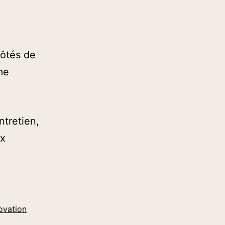
côtés de
me
tretien,
ux
ovation