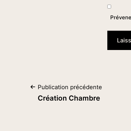
Prévenez
Navigation
Publication précédente
Création Chambre
de
l’article