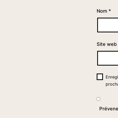
Nom
*
Site web
Enreg
proch
Prévene