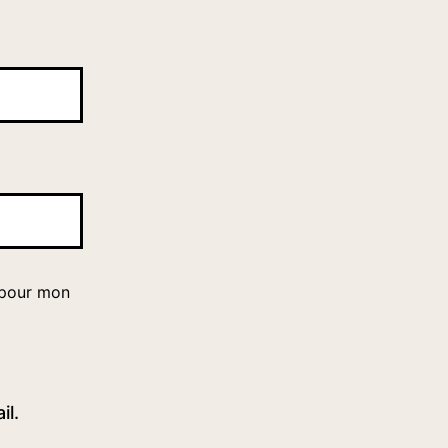
 pour mon
il.