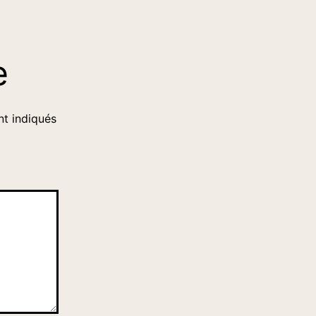
e
nt indiqués