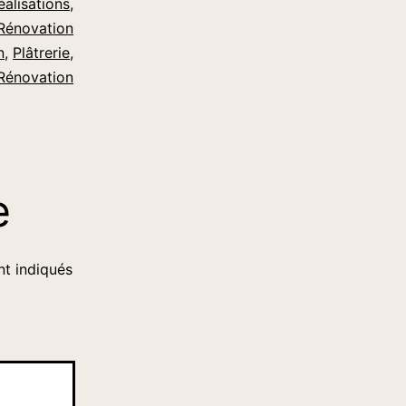
éalisations
,
Rénovation
n
,
Plâtrerie
,
Rénovation
e
nt indiqués