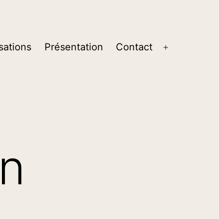
sations
Présentation
Contact
Ouvrir
le
menu
on