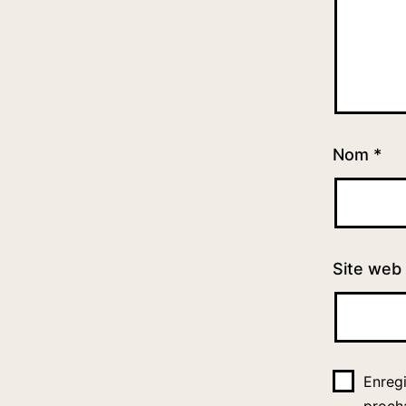
Nom
*
Site web
Enreg
proch