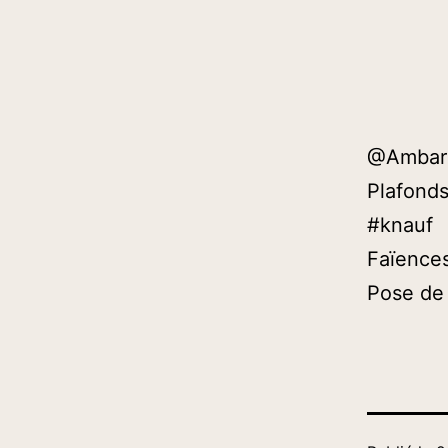
@Ambarès
Plafonds
#knauf
Faïences
Pose de