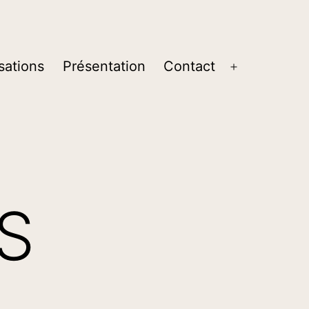
sations
Présentation
Contact
Ouvrir
le
menu
US