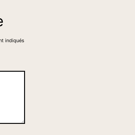
e
nt indiqués