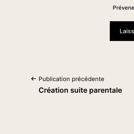
Prévenez
Navigation
Publication précédente
Création suite parentale
de
l’article