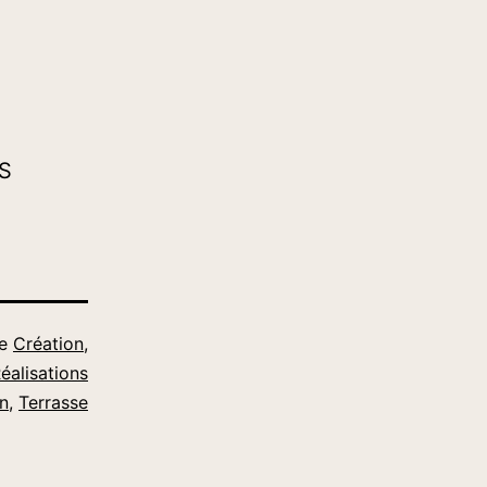
US
me
Création
,
éalisations
n
,
Terrasse