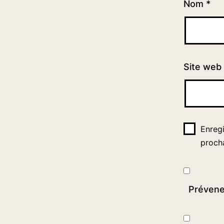
Nom
*
Site web
Enreg
proch
Prévene