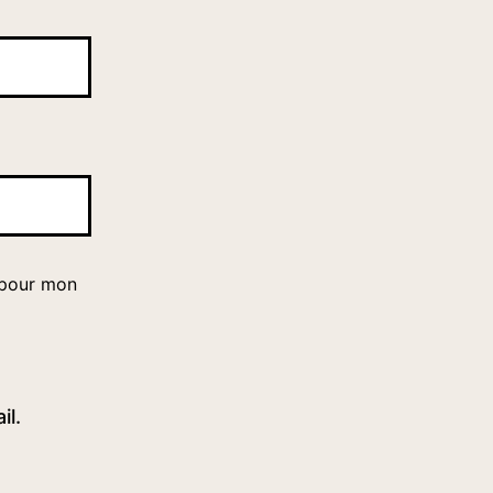
 pour mon
il.